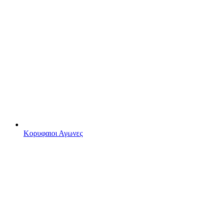
Κορυφαιοι Αγωνες