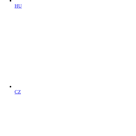
HU
CZ