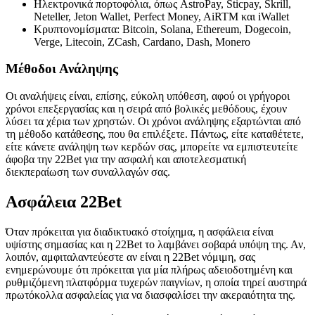
Ηλεκτρονικά πορτοφόλια, όπως AstroPay, Sticpay, Skrill,
Neteller, Jeton Wallet, Perfect Money, AiRTM και iWallet
Κρυπτονομίσματα: Bitcoin, Solana, Ethereum, Dogecoin,
Verge, Litecoin, ZCash, Cardano, Dash, Monero
Μέθοδοι Ανάληψης
Οι αναλήψεις είναι, επίσης, εύκολη υπόθεση, αφού οι γρήγοροι
χρόνοι επεξεργασίας και η σειρά από βολικές μεθόδους, έχουν
λύσει τα χέρια των χρηστών. Οι χρόνοι ανάληψης εξαρτώνται από
τη μέθοδο κατάθεσης, που θα επιλέξετε. Πάντως, είτε καταθέτετε,
είτε κάνετε ανάληψη των κερδών σας, μπορείτε να εμπιστευτείτε
άφοβα την 22Bet για την ασφαλή και αποτελεσματική
διεκπεραίωση των συναλλαγών σας.
Ασφάλεια 22Bet
Όταν πρόκειται για διαδικτυακό στοίχημα, η ασφάλεια είναι
υψίστης σημασίας και η 22Bet το λαμβάνει σοβαρά υπόψη της. Αν,
λοιπόν, αμφιταλαντεύεστε αν είναι η 22Bet νόμιμη, σας
ενημερώνουμε ότι πρόκειται για μία πλήρως αδειοδοτημένη και
ρυθμιζόμενη πλατφόρμα τυχερών παιγνίων, η οποία τηρεί αυστηρά
πρωτόκολλα ασφαλείας για να διασφαλίσει την ακεραιότητα της.