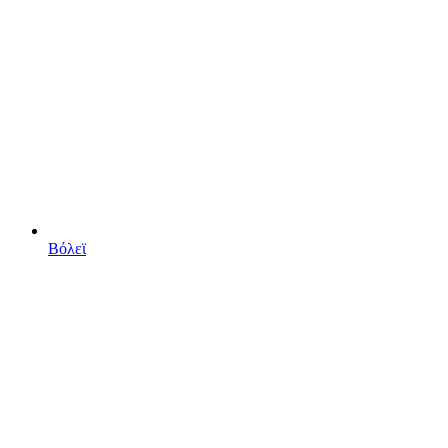
Βόλεϊ