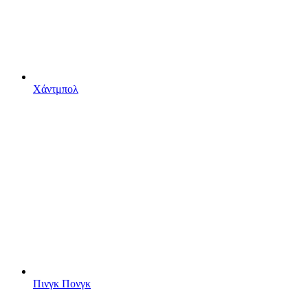
Χάντμπολ
Πινγκ Πονγκ