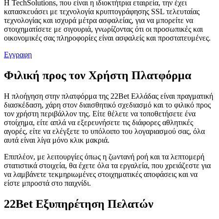
Η TechSolutions, που είναι η ιδιοκτήτρια εταιρεία, την έχει
κατασκευάσει με τεχνολογία κρυπτογράφησης SSL τελευταίας
τεχνολογίας και ισχυρά μέτρα ασφαλείας, για να μπορείτε να
στοιχηματίσετε με σιγουριά, γνωρίζοντας ότι οι προσωπικές και
οικονομικές σας πληροφορίες είναι ασφαλείς και προστατευμένες.
Εγγραφη
Φιλική προς τον Χρήστη Πλατφόρμα
Η πλοήγηση στην πλατφόρμα της 22Bet Ελλάδας είναι πραγματική
διασκέδαση, χάρη στον διαισθητικό σχεδιασμό και το φιλικό προς
τον χρήστη περιβάλλον της. Είτε θέλετε να τοποθετήσετε ένα
στοίχημα, είτε απλά να εξερευνήσετε τις διάφορες αθλητικές
αγορές, είτε να ελέγξετε το υπόλοιπο του λογαριασμού σας, όλα
αυτά είναι λίγα μόνο κλικ μακριά.
Επιπλέον, με λειτουργίες όπως η ζωντανή ροή και τα λεπτομερή
στατιστικά στοιχεία, θα έχετε όλα τα εργαλεία, που χρειάζεστε για
να λαμβάνετε τεκμηριωμένες στοιχηματικές αποφάσεις και να
είστε μπροστά στο παιχνίδι.
22Bet Εξυπηρέτηση Πελατών