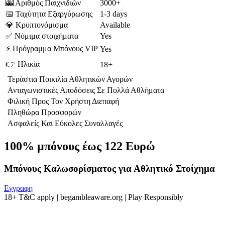
🎰 Αριθμός Παιχνιδιών
3000+
📅 Ταχύτητα Εξαργύρωσης
1-3 days
💎 Κρυπτονόμισμα
Available
✅ Νόμιμα στοιχήματα
Yes
⚡ Πρόγραμμα Μπόνους VIP
Yes
👉 Ηλικία
18+
Τεράστια Ποικιλία Αθλητικών Αγορών
Ανταγωνιστικές Αποδόσεις Σε Πολλά Αθλήματα
Φιλική Προς Τον Χρήστη Διεπαφή
Πληθώρα Προσφορών
Ασφαλείς Και Εύκολες Συναλλαγές
100% μπόνους έως 122 Ευρώ
Μπόνους Kαλωσορίσματος για Αθλητικό Στοίχημα
Εγγραφη
18+ T&C apply | begambleaware.org | Play Responsibly