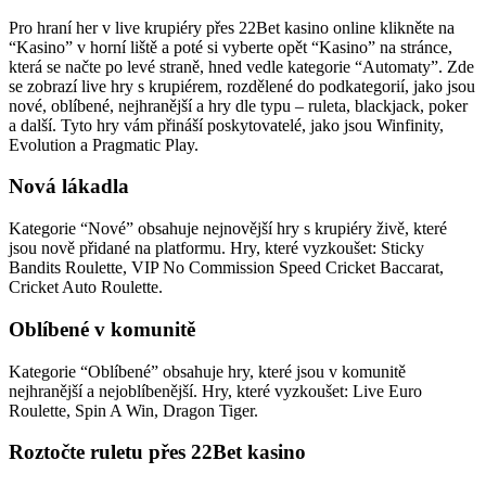
Pro hraní her v live krupiéry přes 22Bet kasino online klikněte na
“Kasino” v horní liště a poté si vyberte opět “Kasino” na stránce,
která se načte po levé straně, hned vedle kategorie “Automaty”. Zde
se zobrazí live hry s krupiérem, rozdělené do podkategorií, jako jsou
nové, oblíbené, nejhranější a hry dle typu – ruleta, blackjack, poker
a další. Tyto hry vám přináší poskytovatelé, jako jsou Winfinity,
Evolution a Pragmatic Play.
Nová lákadla
Kategorie “Nové” obsahuje nejnovější hry s krupiéry živě, které
jsou nově přidané na platformu. Hry, které vyzkoušet: Sticky
Bandits Roulette, VIP No Commission Speed Cricket Baccarat,
Cricket Auto Roulette.
Oblíbené v komunitě
Kategorie “Oblíbené” obsahuje hry, které jsou v komunitě
nejhranější a nejoblíbenější. Hry, které vyzkoušet: Live Euro
Roulette, Spin A Win, Dragon Tiger.
Roztočte ruletu přes 22Bet kasino