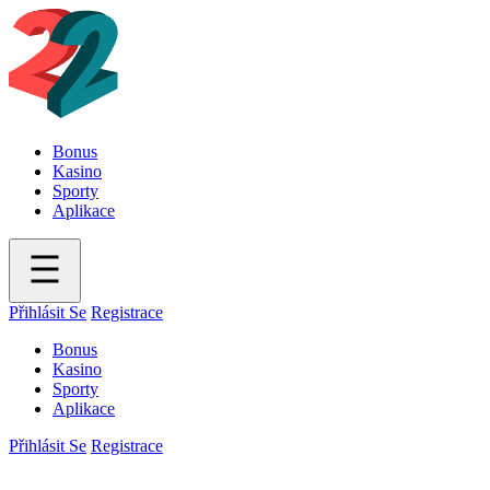
Bonus
Kasino
Sporty
Aplikace
Přihlásit Se
Registrace
Bonus
Kasino
Sporty
Aplikace
Přihlásit Se
Registrace