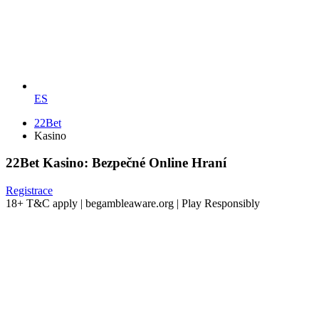
ES
22Bet
Kasino
22Bet Kasino: Bezpečné Online Hraní
Registrace
18+ T&C apply | begambleaware.org | Play Responsibly