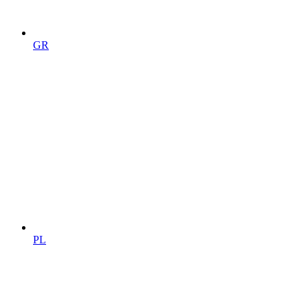
GR
PL