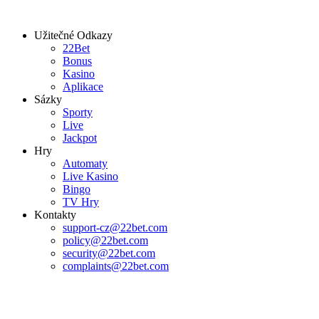
Užitečné Odkazy
22Bet
Bonus
Kasino
Aplikace
Sázky
Sporty
Live
Jackpot
Hry
Automaty
Live Kasino
Bingo
TV Hry
Kontakty
support-cz@22bet.com
policy@22bet.com
security@22bet.com
complaints@22bet.com